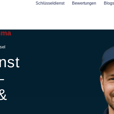
Schlüsseldienst
Bewertungen
Blog
uma
sel
nst
–
 &