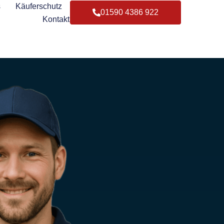
s
Käuferschutz
01590 4386 922
Kontakt