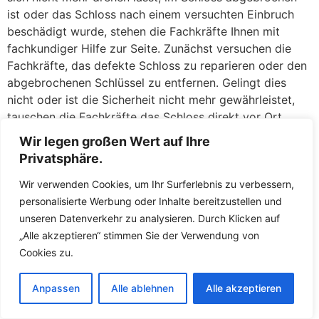
ist oder das Schloss nach einem versuchten Einbruch
beschädigt wurde, stehen die Fachkräfte Ihnen mit
fachkundiger Hilfe zur Seite. Zunächst versuchen die
Fachkräfte, das defekte Schloss zu reparieren oder den
abgebrochenen Schlüssel zu entfernen. Gelingt dies
nicht oder ist die Sicherheit nicht mehr gewährleistet,
tauschen die Fachkräfte das Schloss direkt vor Ort
gegen ein neues aus. So müssen Sie keine Sorgen
Wir legen großen Wert auf Ihre
haben, über Nacht mit einer unverschlossenen Tür
Privatsphäre.
dazustehen. Die Fachkräfte führen hochwertige
Wir verwenden Cookies, um Ihr Surferlebnis zu verbessern,
Ersatzschlösser mit und sorgen dafür, dass Ihr Zuhause
personalisierte Werbung oder Inhalte bereitzustellen und
umgehend wieder sicher abschließt.
unseren Datenverkehr zu analysieren. Durch Klicken auf
Der Schlüsselnotdienst in Altenriet ist darauf
„Alle akzeptieren“ stimmen Sie der Verwendung von
ausgerichtet, Ihnen in Notsituationen schnell und fair zu
Cookies zu.
helfen. Die Fachkräfte arbeiten transparent und erklären
Ihnen, was gemacht werden muss und warum.
Anpassen
Alle ablehnen
Alle akzeptieren
Versteckte Kosten gibt es bei den Fachkräften nicht –
Sie erfahren den Preis für den Fachkräftenere