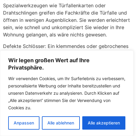
Spezialwerkzeugen wie Türfallenkarten oder
Drahtschlingen greifen die Fachkräfte die Türfalle und
öffnen in wenigen Augenblicken. Sie werden erleichtert
sein, wie schnell und unkompliziert Sie wieder in Ihre
Wohnung gelangen, als wäre nichts gewesen.
Defekte Schlösser: Ein klemmendes oder gebrochenes
Schloss kann ebenso ärgerlich sein. Wenn der Schlüssel
Wir legen großen Wert auf Ihre
sich nicht mehr drehen lässt, im Schloss abgebrochen
Privatsphäre.
ist oder das Schloss nach einem versuchten Einbruch
beschädigt wurde, stehen die Fachkräfte Ihnen mit
Wir verwenden Cookies, um Ihr Surferlebnis zu verbessern,
fachkundiger Hilfe zur Seite. Zunächst versuchen die
personalisierte Werbung oder Inhalte bereitzustellen und
Fachkräfte, das defekte Schloss zu reparieren oder den
unseren Datenverkehr zu analysieren. Durch Klicken auf
abgebrochenen Schlüssel zu entfernen. Gelingt dies
„Alle akzeptieren“ stimmen Sie der Verwendung von
nicht oder ist die Sicherheit nicht mehr gewährleistet,
Cookies zu.
tauschen die Fachkräfte das Schloss direkt vor Ort
gegen ein neues aus. So müssen Sie keine Sorgen
Anpassen
Alle ablehnen
Alle akzeptieren
haben, über Nacht mit einer unverschlossenen Tür
dazustehen. Die Fachkräfte führen hochwertige