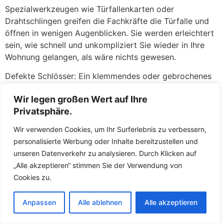
Spezialwerkzeugen wie Türfallenkarten oder
Drahtschlingen greifen die Fachkräfte die Türfalle und
öffnen in wenigen Augenblicken. Sie werden erleichtert
sein, wie schnell und unkompliziert Sie wieder in Ihre
Wohnung gelangen, als wäre nichts gewesen.
Defekte Schlösser: Ein klemmendes oder gebrochenes
Schloss kann ebenso ärgerlich sein. Wenn der Schlüssel
Wir legen großen Wert auf Ihre
sich nicht mehr drehen lässt, im Schloss abgebrochen
Privatsphäre.
ist oder das Schloss nach einem versuchten Einbruch
beschädigt wurde, stehen die Fachkräfte Ihnen mit
Wir verwenden Cookies, um Ihr Surferlebnis zu verbessern,
fachkundiger Hilfe zur Seite. Zunächst versuchen die
personalisierte Werbung oder Inhalte bereitzustellen und
Fachkräfte, das defekte Schloss zu reparieren oder den
unseren Datenverkehr zu analysieren. Durch Klicken auf
abgebrochenen Schlüssel zu entfernen. Gelingt dies
„Alle akzeptieren“ stimmen Sie der Verwendung von
nicht oder ist die Sicherheit nicht mehr gewährleistet,
Cookies zu.
tauschen die Fachkräfte das Schloss direkt vor Ort
gegen ein neues aus. So müssen Sie keine Sorgen
Anpassen
Alle ablehnen
Alle akzeptieren
haben, über Nacht mit einer unverschlossenen Tür
dazustehen. Die Fachkräfte führen hochwertige