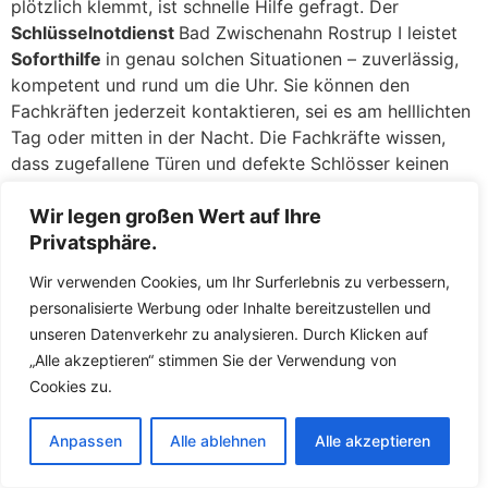
plötzlich klemmt, ist schnelle Hilfe gefragt. Der
Schlüsselnotdienst
Bad Zwischenahn Rostrup I leistet
Soforthilfe
in genau solchen Situationen – zuverlässig,
kompetent und rund um die Uhr. Sie können den
Fachkräften jederzeit kontaktieren, sei es am helllichten
Tag oder mitten in der Nacht. Die Fachkräfte wissen,
dass zugefallene Türen und defekte Schlösser keinen
Aufschub dulden, und deshalb lassen die Fachkräfte Sie
nicht lange warten. In der Regel sind die Fachkräfte
Wir legen großen Wert auf Ihre
innerhalb kürzester Zeit bei Ihnen, um das Problem zu
Privatsphäre.
beheben und Ihnen wieder Zutritt zu ermöglichen.
Wir verwenden Cookies, um Ihr Surferlebnis zu verbessern,
personalisierte Werbung oder Inhalte bereitzustellen und
Zugefallene Türen: Eine Sekunde unaufmerksam, und die
unseren Datenverkehr zu analysieren. Durch Klicken auf
Tür fällt ins Schloss, während der Schlüssel noch
„Alle akzeptieren“ stimmen Sie der Verwendung von
drinnen liegt – ein Missgeschick, das jedem passieren
Cookies zu.
kann. Keine Panik: Dere geschulten Mitarbeiter öffnen
zugefallene
Türen
in Bad Zwischenahn Rostrup I täglich
und haben hierfür routinierte Handgriffe. Meist gelingt
Anpassen
Alle ablehnen
Alle akzeptieren
es den Fachkräften, die Tür ohne jegliche Beschädigung