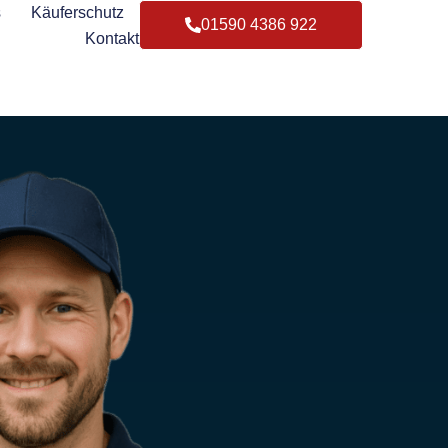
s
Käuferschutz
01590 4386 922
Kontakt