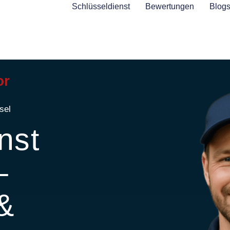
Schlüsseldienst
Bewertungen
Blog
or
sel
nst
–
 &