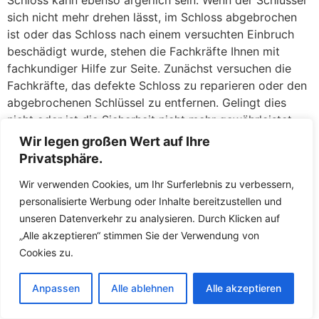
Schloss kann ebenso ärgerlich sein. Wenn der Schlüssel
sich nicht mehr drehen lässt, im Schloss abgebrochen
ist oder das Schloss nach einem versuchten Einbruch
beschädigt wurde, stehen die Fachkräfte Ihnen mit
fachkundiger Hilfe zur Seite. Zunächst versuchen die
Fachkräfte, das defekte Schloss zu reparieren oder den
abgebrochenen Schlüssel zu entfernen. Gelingt dies
nicht oder ist die Sicherheit nicht mehr gewährleistet,
tauschen die Fachkräfte das Schloss direkt vor Ort
Wir legen großen Wert auf Ihre
gegen ein neues aus. So müssen Sie keine Sorgen
Privatsphäre.
haben, über Nacht mit einer unverschlossenen Tür
Wir verwenden Cookies, um Ihr Surferlebnis zu verbessern,
dazustehen. Die Fachkräfte führen hochwertige
personalisierte Werbung oder Inhalte bereitzustellen und
Ersatzschlösser mit und sorgen dafür, dass Ihr Zuhause
unseren Datenverkehr zu analysieren. Durch Klicken auf
umgehend wieder sicher abschließt.
„Alle akzeptieren“ stimmen Sie der Verwendung von
Der Schlüsselnotdienst in Buggingen ist darauf
Cookies zu.
ausgerichtet, Ihnen in Notsituationen schnell und fair zu
helfen. Die Fachkräfte arbeiten transparent und erklären
Anpassen
Alle ablehnen
Alle akzeptieren
Ihnen, was gemacht werden muss und warum.
Versteckte Kosten gibt es bei den Fachkräften nicht –