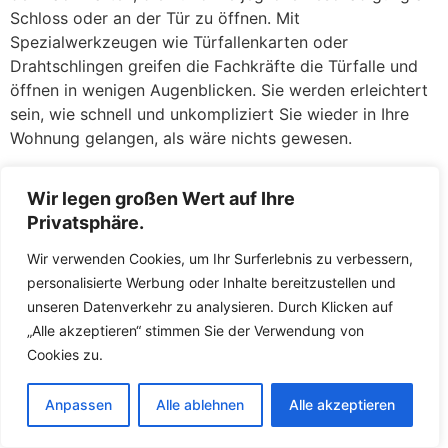
Schloss oder an der Tür zu öffnen. Mit
Spezialwerkzeugen wie Türfallenkarten oder
Drahtschlingen greifen die Fachkräfte die Türfalle und
öffnen in wenigen Augenblicken. Sie werden erleichtert
sein, wie schnell und unkompliziert Sie wieder in Ihre
Wohnung gelangen, als wäre nichts gewesen.
Defekte Schlösser: Ein klemmendes oder gebrochenes
Wir legen großen Wert auf Ihre
Schloss kann ebenso ärgerlich sein. Wenn der Schlüssel
Privatsphäre.
sich nicht mehr drehen lässt, im Schloss abgebrochen
ist oder das Schloss nach einem versuchten Einbruch
Wir verwenden Cookies, um Ihr Surferlebnis zu verbessern,
beschädigt wurde, stehen die Fachkräfte Ihnen mit
personalisierte Werbung oder Inhalte bereitzustellen und
fachkundiger Hilfe zur Seite. Zunächst versuchen die
unseren Datenverkehr zu analysieren. Durch Klicken auf
Fachkräfte, das defekte Schloss zu reparieren oder den
„Alle akzeptieren“ stimmen Sie der Verwendung von
abgebrochenen Schlüssel zu entfernen. Gelingt dies
Cookies zu.
nicht oder ist die Sicherheit nicht mehr gewährleistet,
tauschen die Fachkräfte das Schloss direkt vor Ort
Anpassen
Alle ablehnen
Alle akzeptieren
gegen ein neues aus. So müssen Sie keine Sorgen
haben, über Nacht mit einer unverschlossenen Tür