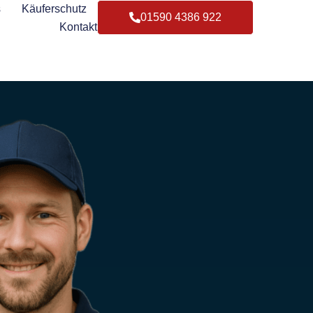
s
Käuferschutz
01590 4386 922
Kontakt