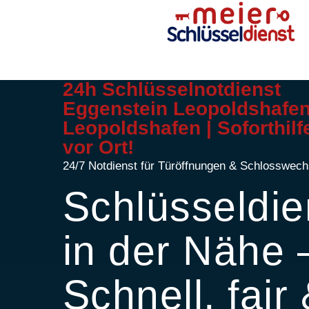
24h Schlüsselnotdienst
Eggenstein Leopoldshafe
Leopoldshafen | Soforthilf
vor Ort!
24/7 Notdienst für Türöffnungen & Schlosswech
Schlüsseldie
in der Nähe 
Schnell, fair