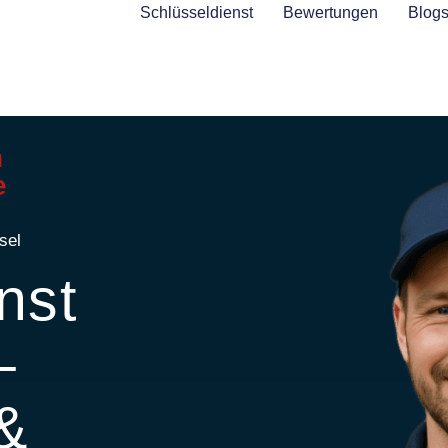
Schlüsseldienst
Bewertungen
Blog
n
e
sel
nst
–
 &