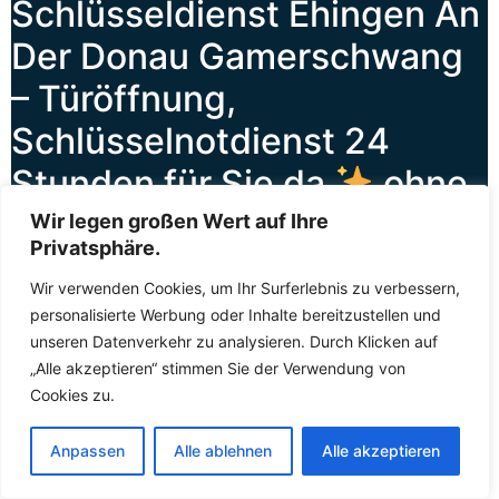
Schlüsseldienst Ehingen An
Der Donau Gamerschwang
– Türöffnung,
Schlüsselnotdienst 24
Stunden für Sie da
ohne
Schäden | 24/7 erreichbar
Wir legen großen Wert auf Ihre
Privatsphäre.
Wenn die Tür ins Schloss gefallen ist oder das Schloss
Wir verwenden Cookies, um Ihr Surferlebnis zu verbessern,
plötzlich klemmt, ist schnelle Hilfe gefragt. Der
personalisierte Werbung oder Inhalte bereitzustellen und
Schlüsselnotdienst
Ehingen An Der Donau
unseren Datenverkehr zu analysieren. Durch Klicken auf
Gamerschwang leistet
Soforthilfe
in genau solchen
„Alle akzeptieren“ stimmen Sie der Verwendung von
Situationen – zuverlässig, kompetent und rund um die
Cookies zu.
Uhr. Sie können den Fachkräften jederzeit kontaktieren,
sei es am helllichten Tag oder mitten in der Nacht. Die
Anpassen
Alle ablehnen
Alle akzeptieren
Fachkräfte wissen, dass zugefallene Türen und defekte
Schlösser keinen Aufschub dulden, und deshalb lassen