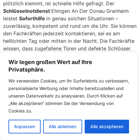
plötzlich klemmt, ist schnelle Hilfe gefragt. Der
Schlüsselnotdienst
Ehingen An Der Donau Granheim
leistet
Soforthilfe
in genau solchen Situationen –
zuverlässig, kompetent und rund um die Uhr. Sie können
den Fachkräften jederzeit kontaktieren, sei es am
helllichten Tag oder mitten in der Nacht. Die Fachkräfte
wissen, dass zugefallene Türen und defekte Schlösser
keinen Aufschub dulden, und deshalb lassen die
Wir legen großen Wert auf Ihre
Fachkräfte Sie nicht lange warten. In der Regel sind die
Privatsphäre.
Fachkräfte innerhalb kürzester Zeit bei Ihnen, um das
Problem zu beheben und Ihnen wieder Zutritt zu
Wir verwenden Cookies, um Ihr Surferlebnis zu verbessern,
ermöglichen.
personalisierte Werbung oder Inhalte bereitzustellen und
unseren Datenverkehr zu analysieren. Durch Klicken auf
Zugefallene Türen: Eine Sekunde unaufmerksam, und die
„Alle akzeptieren“ stimmen Sie der Verwendung von
Tür fällt ins Schloss, während der Schlüssel noch
Cookies zu.
drinnen liegt – ein Missgeschick, das jedem passieren
kann. Keine Panik: Dere geschulten Mitarbeiter öffnen
Anpassen
Alle ablehnen
Alle akzeptieren
zugefallene
Türen
in Ehingen An Der Donau Granheim
täglich und haben hierfür routinierte Handgriffe. Meist