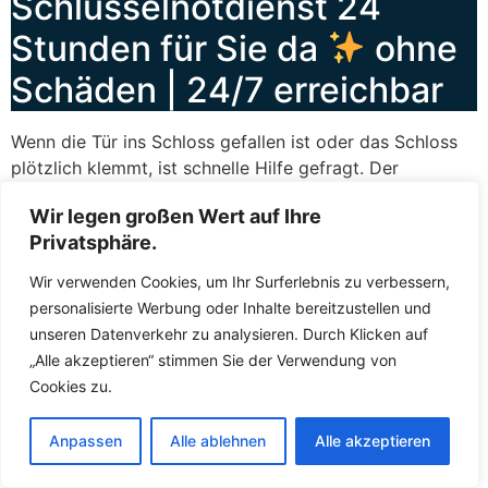
Schlüsselnotdienst 24
Stunden für Sie da
ohne
Schäden | 24/7 erreichbar
Wenn die Tür ins Schloss gefallen ist oder das Schloss
plötzlich klemmt, ist schnelle Hilfe gefragt. Der
Schlüsselnotdienst
Esslingen Am Neckar Sankt
Wir legen großen Wert auf Ihre
Bernhardt leistet
Soforthilfe
in genau solchen
Privatsphäre.
Situationen – zuverlässig, kompetent und rund um die
Uhr. Sie können den Fachkräften jederzeit kontaktieren,
Wir verwenden Cookies, um Ihr Surferlebnis zu verbessern,
sei es am helllichten Tag oder mitten in der Nacht. Die
personalisierte Werbung oder Inhalte bereitzustellen und
Fachkräfte wissen, dass zugefallene Türen und defekte
unseren Datenverkehr zu analysieren. Durch Klicken auf
Schlösser keinen Aufschub dulden, und deshalb lassen
„Alle akzeptieren“ stimmen Sie der Verwendung von
die Fachkräfte Sie nicht lange warten. In der Regel sind
Cookies zu.
die Fachkräfte innerhalb kürzester Zeit bei Ihnen, um
das Problem zu beheben und Ihnen wieder Zutritt zu
Anpassen
Alle ablehnen
Alle akzeptieren
ermöglichen.