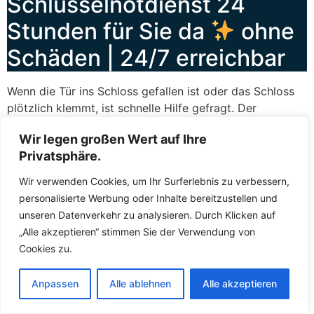
Schlüsselnotdienst 24
Stunden für Sie da
ohne
Schäden | 24/7 erreichbar
Wenn die Tür ins Schloss gefallen ist oder das Schloss
plötzlich klemmt, ist schnelle Hilfe gefragt. Der
Schlüsselnotdienst
Esslingen Am Neckar Wäldenbronn
Wir legen großen Wert auf Ihre
leistet
Soforthilfe
in genau solchen Situationen –
Privatsphäre.
zuverlässig, kompetent und rund um die Uhr. Sie können
den Fachkräften jederzeit kontaktieren, sei es am
Wir verwenden Cookies, um Ihr Surferlebnis zu verbessern,
helllichten Tag oder mitten in der Nacht. Die Fachkräfte
personalisierte Werbung oder Inhalte bereitzustellen und
wissen, dass zugefallene Türen und defekte Schlösser
unseren Datenverkehr zu analysieren. Durch Klicken auf
keinen Aufschub dulden, und deshalb lassen die
„Alle akzeptieren“ stimmen Sie der Verwendung von
Fachkräfte Sie nicht lange warten. In der Regel sind die
Cookies zu.
Fachkräfte innerhalb kürzester Zeit bei Ihnen, um das
Problem zu beheben und Ihnen wieder Zutritt zu
Anpassen
Alle ablehnen
Alle akzeptieren
ermöglichen.