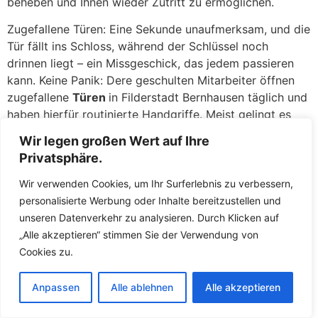
beheben und Ihnen wieder Zutritt zu ermöglichen.
Zugefallene Türen: Eine Sekunde unaufmerksam, und die
Tür fällt ins Schloss, während der Schlüssel noch
drinnen liegt – ein Missgeschick, das jedem passieren
kann. Keine Panik: Dere geschulten Mitarbeiter öffnen
zugefallene
Türen
in Filderstadt Bernhausen täglich und
haben hierfür routinierte Handgriffe. Meist gelingt es
den Fachkräften, die Tür ohne jegliche Beschädigung am
Wir legen großen Wert auf Ihre
Schloss oder an der Tür zu öffnen. Mit
Privatsphäre.
Spezialwerkzeugen wie Türfallenkarten oder
Drahtschlingen greifen die Fachkräfte die Türfalle und
Wir verwenden Cookies, um Ihr Surferlebnis zu verbessern,
öffnen in wenigen Augenblicken. Sie werden erleichtert
personalisierte Werbung oder Inhalte bereitzustellen und
sein, wie schnell und unkompliziert Sie wieder in Ihre
unseren Datenverkehr zu analysieren. Durch Klicken auf
Wohnung gelangen, als wäre nichts gewesen.
„Alle akzeptieren“ stimmen Sie der Verwendung von
Cookies zu.
Defekte Schlösser: Ein klemmendes oder gebrochenes
Schloss kann ebenso ärgerlich sein. Wenn der Schlüssel
Anpassen
Alle ablehnen
Alle akzeptieren
sich nicht mehr drehen lässt, im Schloss abgebrochen
ist oder das Schloss nach einem versuchten Einbruch