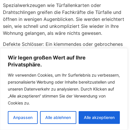
Spezialwerkzeugen wie Türfallenkarten oder
Drahtschlingen greifen die Fachkräfte die Türfalle und
öffnen in wenigen Augenblicken. Sie werden erleichtert
sein, wie schnell und unkompliziert Sie wieder in Ihre
Wohnung gelangen, als wäre nichts gewesen.
Defekte Schlösser: Ein klemmendes oder gebrochenes
Schloss kann ebenso ärgerlich sein. Wenn der Schlüssel
Wir legen großen Wert auf Ihre
sich nicht mehr drehen lässt, im Schloss abgebrochen
Privatsphäre.
ist oder das Schloss nach einem versuchten Einbruch
beschädigt wurde, stehen die Fachkräfte Ihnen mit
Wir verwenden Cookies, um Ihr Surferlebnis zu verbessern,
fachkundiger Hilfe zur Seite. Zunächst versuchen die
personalisierte Werbung oder Inhalte bereitzustellen und
Fachkräfte, das defekte Schloss zu reparieren oder den
unseren Datenverkehr zu analysieren. Durch Klicken auf
abgebrochenen Schlüssel zu entfernen. Gelingt dies
„Alle akzeptieren“ stimmen Sie der Verwendung von
nicht oder ist die Sicherheit nicht mehr gewährleistet,
Cookies zu.
tauschen die Fachkräfte das Schloss direkt vor Ort
gegen ein neues aus. So müssen Sie keine Sorgen
Anpassen
Alle ablehnen
Alle akzeptieren
haben, über Nacht mit einer unverschlossenen Tür
dazustehen. Die Fachkräfte führen hochwertige