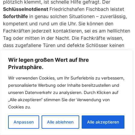
plötzlich klemmt, ist schnelle Hilfe gefragt. Der
Schlüsselnotdienst
Friedrichshafen Fischbach leistet
Soforthilfe
in genau solchen Situationen – zuverlässig,
kompetent und rund um die Uhr. Sie können den
Fachkräften jederzeit kontaktieren, sei es am helllichten
Tag oder mitten in der Nacht. Die Fachkräfte wissen,
dass zugefallene Türen und defekte Schlösser keinen
Aufschub dulden, und deshalb lassen die Fachkräfte Sie
nicht lange warten. In der Regel sind die Fachkräfte
Wir legen großen Wert auf Ihre
innerhalb kürzester Zeit bei Ihnen, um das Problem zu
Privatsphäre.
beheben und Ihnen wieder Zutritt zu ermöglichen.
Wir verwenden Cookies, um Ihr Surferlebnis zu verbessern,
personalisierte Werbung oder Inhalte bereitzustellen und
Zugefallene Türen: Eine Sekunde unaufmerksam, und die
unseren Datenverkehr zu analysieren. Durch Klicken auf
Tür fällt ins Schloss, während der Schlüssel noch
„Alle akzeptieren“ stimmen Sie der Verwendung von
drinnen liegt – ein Missgeschick, das jedem passieren
Cookies zu.
kann. Keine Panik: Dere geschulten Mitarbeiter öffnen
zugefallene
Türen
in Friedrichshafen Fischbach täglich
und haben hierfür routinierte Handgriffe. Meist gelingt
Anpassen
Alle ablehnen
Alle akzeptieren
es den Fachkräften, die Tür ohne jegliche Beschädigung