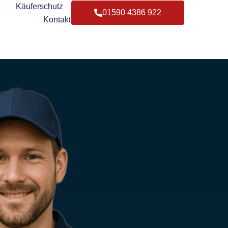
s
Käuferschutz
01590 4386 922
Kontakt