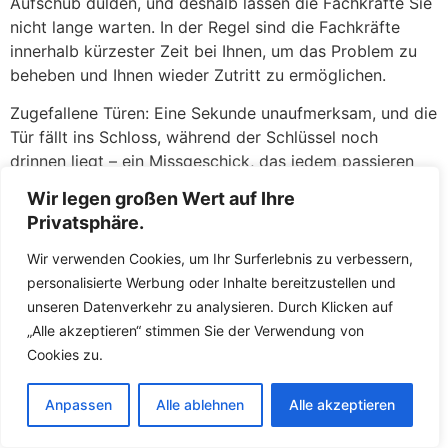
Aufschub dulden, und deshalb lassen die Fachkräfte Sie
nicht lange warten. In der Regel sind die Fachkräfte
innerhalb kürzester Zeit bei Ihnen, um das Problem zu
beheben und Ihnen wieder Zutritt zu ermöglichen.
Zugefallene Türen: Eine Sekunde unaufmerksam, und die
Tür fällt ins Schloss, während der Schlüssel noch
drinnen liegt – ein Missgeschick, das jedem passieren
kann. Keine Panik: Dere geschulten Mitarbeiter öffnen
Wir legen großen Wert auf Ihre
zugefallene
Türen
in Gerstetten Württemberg täglich
Privatsphäre.
und haben hierfür routinierte Handgriffe. Meist gelingt
es den Fachkräften, die Tür ohne jegliche Beschädigung
Wir verwenden Cookies, um Ihr Surferlebnis zu verbessern,
am Schloss oder an der Tür zu öffnen. Mit
personalisierte Werbung oder Inhalte bereitzustellen und
Spezialwerkzeugen wie Türfallenkarten oder
unseren Datenverkehr zu analysieren. Durch Klicken auf
Drahtschlingen greifen die Fachkräfte die Türfalle und
„Alle akzeptieren“ stimmen Sie der Verwendung von
öffnen in wenigen Augenblicken. Sie werden erleichtert
Cookies zu.
sein, wie schnell und unkompliziert Sie wieder in Ihre
Wohnung gelangen, als wäre nichts gewesen.
Anpassen
Alle ablehnen
Alle akzeptieren
Defekte Schlösser: Ein klemmendes oder gebrochenes