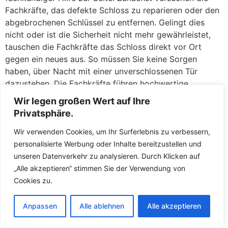
Fachkräfte, das defekte Schloss zu reparieren oder den
abgebrochenen Schlüssel zu entfernen. Gelingt dies
nicht oder ist die Sicherheit nicht mehr gewährleistet,
tauschen die Fachkräfte das Schloss direkt vor Ort
gegen ein neues aus. So müssen Sie keine Sorgen
haben, über Nacht mit einer unverschlossenen Tür
dazustehen. Die Fachkräfte führen hochwertige
Ersatzschlösser mit und sorgen dafür, dass Ihr Zuhause
Wir legen großen Wert auf Ihre
umgehend wieder sicher abschließt.
Privatsphäre.
Der Schlüsselnotdienst in Görmin ist darauf
Wir verwenden Cookies, um Ihr Surferlebnis zu verbessern,
ausgerichtet, Ihnen in Notsituationen schnell und fair zu
personalisierte Werbung oder Inhalte bereitzustellen und
helfen. Die Fachkräfte arbeiten transparent und erklären
unseren Datenverkehr zu analysieren. Durch Klicken auf
Ihnen, was gemacht werden muss und warum.
„Alle akzeptieren“ stimmen Sie der Verwendung von
Versteckte Kosten gibt es bei den Fachkräften nicht –
Cookies zu.
Sie erfahren den Preis für den Fachkräftenere
Dienstleistung im Voraus. Verlassen Sie sich darauf, dass
Anpassen
Alle ablehnen
Alle akzeptieren
die Fachkräfte Ihr Problem zügig lösen, ganz gleich ob
die Tür nur zugefallen ist oder ein Schloss klemmt. Mit