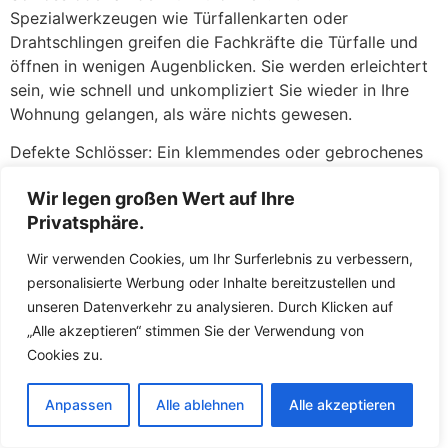
Spezialwerkzeugen wie Türfallenkarten oder
Drahtschlingen greifen die Fachkräfte die Türfalle und
öffnen in wenigen Augenblicken. Sie werden erleichtert
sein, wie schnell und unkompliziert Sie wieder in Ihre
Wohnung gelangen, als wäre nichts gewesen.
Defekte Schlösser: Ein klemmendes oder gebrochenes
Schloss kann ebenso ärgerlich sein. Wenn der Schlüssel
Wir legen großen Wert auf Ihre
sich nicht mehr drehen lässt, im Schloss abgebrochen
Privatsphäre.
ist oder das Schloss nach einem versuchten Einbruch
beschädigt wurde, stehen die Fachkräfte Ihnen mit
Wir verwenden Cookies, um Ihr Surferlebnis zu verbessern,
fachkundiger Hilfe zur Seite. Zunächst versuchen die
personalisierte Werbung oder Inhalte bereitzustellen und
Fachkräfte, das defekte Schloss zu reparieren oder den
unseren Datenverkehr zu analysieren. Durch Klicken auf
abgebrochenen Schlüssel zu entfernen. Gelingt dies
„Alle akzeptieren“ stimmen Sie der Verwendung von
nicht oder ist die Sicherheit nicht mehr gewährleistet,
Cookies zu.
tauschen die Fachkräfte das Schloss direkt vor Ort
gegen ein neues aus. So müssen Sie keine Sorgen
Anpassen
Alle ablehnen
Alle akzeptieren
haben, über Nacht mit einer unverschlossenen Tür
dazustehen. Die Fachkräfte führen hochwertige