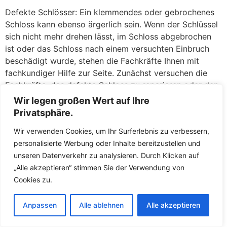
Defekte Schlösser: Ein klemmendes oder gebrochenes
Schloss kann ebenso ärgerlich sein. Wenn der Schlüssel
sich nicht mehr drehen lässt, im Schloss abgebrochen
ist oder das Schloss nach einem versuchten Einbruch
beschädigt wurde, stehen die Fachkräfte Ihnen mit
fachkundiger Hilfe zur Seite. Zunächst versuchen die
Fachkräfte, das defekte Schloss zu reparieren oder den
abgebrochenen Schlüssel zu entfernen. Gelingt dies
Wir legen großen Wert auf Ihre
nicht oder ist die Sicherheit nicht mehr gewährleistet,
Privatsphäre.
tauschen die Fachkräfte das Schloss direkt vor Ort
Wir verwenden Cookies, um Ihr Surferlebnis zu verbessern,
gegen ein neues aus. So müssen Sie keine Sorgen
personalisierte Werbung oder Inhalte bereitzustellen und
haben, über Nacht mit einer unverschlossenen Tür
unseren Datenverkehr zu analysieren. Durch Klicken auf
dazustehen. Die Fachkräfte führen hochwertige
„Alle akzeptieren“ stimmen Sie der Verwendung von
Ersatzschlösser mit und sorgen dafür, dass Ihr Zuhause
Cookies zu.
umgehend wieder sicher abschließt.
Der Schlüsselnotdienst in Heimsheim ist darauf
Anpassen
Alle ablehnen
Alle akzeptieren
ausgerichtet, Ihnen in Notsituationen schnell und fair zu
helfen. Die Fachkräfte arbeiten transparent und erklären