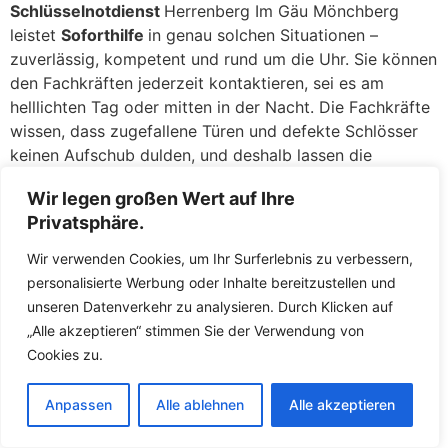
Schlüsselnotdienst
Herrenberg Im Gäu Mönchberg
leistet
Soforthilfe
in genau solchen Situationen –
zuverlässig, kompetent und rund um die Uhr. Sie können
den Fachkräften jederzeit kontaktieren, sei es am
helllichten Tag oder mitten in der Nacht. Die Fachkräfte
wissen, dass zugefallene Türen und defekte Schlösser
keinen Aufschub dulden, und deshalb lassen die
Fachkräfte Sie nicht lange warten. In der Regel sind die
Wir legen großen Wert auf Ihre
Fachkräfte innerhalb kürzester Zeit bei Ihnen, um das
Privatsphäre.
Problem zu beheben und Ihnen wieder Zutritt zu
ermöglichen.
Wir verwenden Cookies, um Ihr Surferlebnis zu verbessern,
personalisierte Werbung oder Inhalte bereitzustellen und
Zugefallene Türen: Eine Sekunde unaufmerksam, und die
unseren Datenverkehr zu analysieren. Durch Klicken auf
Tür fällt ins Schloss, während der Schlüssel noch
„Alle akzeptieren“ stimmen Sie der Verwendung von
drinnen liegt – ein Missgeschick, das jedem passieren
Cookies zu.
kann. Keine Panik: Dere geschulten Mitarbeiter öffnen
zugefallene
Türen
in Herrenberg Im Gäu Mönchberg
Anpassen
Alle ablehnen
Alle akzeptieren
täglich und haben hierfür routinierte Handgriffe. Meist
gelingt es den Fachkräften, die Tür ohne jegliche