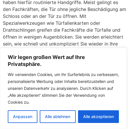
haben hierfür routinierte Handgriffe. Meist gelingt es
den Fachkräften, die Tür ohne jegliche Beschädigung am
Schloss oder an der Tür zu öffnen. Mit
Spezialwerkzeugen wie Türfallenkarten oder
Drahtschlingen greifen die Fachkräfte die Türfalle und
öffnen in wenigen Augenblicken. Sie werden erleichtert
sein, wie schnell und unkompliziert Sie wieder in Ihre
Wohnung gelangen, als wäre nichts gewesen.
Wir legen großen Wert auf Ihre
Defekte Schlösser: Ein klemmendes oder gebrochenes
Privatsphäre.
Schloss kann ebenso ärgerlich sein. Wenn der Schlüssel
Wir verwenden Cookies, um Ihr Surferlebnis zu verbessern,
sich nicht mehr drehen lässt, im Schloss abgebrochen
personalisierte Werbung oder Inhalte bereitzustellen und
ist oder das Schloss nach einem versuchten Einbruch
unseren Datenverkehr zu analysieren. Durch Klicken auf
beschädigt wurde, stehen die Fachkräfte Ihnen mit
„Alle akzeptieren“ stimmen Sie der Verwendung von
fachkundiger Hilfe zur Seite. Zunächst versuchen die
Cookies zu.
Fachkräfte, das defekte Schloss zu reparieren oder den
abgebrochenen Schlüssel zu entfernen. Gelingt dies
Anpassen
Alle ablehnen
Alle akzeptieren
nicht oder ist die Sicherheit nicht mehr gewährleistet,
tauschen die Fachkräfte das Schloss direkt vor Ort