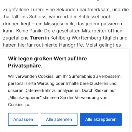
Zugefallene Türen: Eine Sekunde unaufmerksam, und die
Tür fällt ins Schloss, während der Schlüssel noch
drinnen liegt – ein Missgeschick, das jedem passieren
kann. Keine Panik: Dere geschulten Mitarbeiter öffnen
zugefallene
Türen
in Kohlberg Württemberg täglich und
haben hierfür routinierte Handgriffe. Meist gelingt es
den Fachkräften, die Tür ohne jegliche Beschädigung am
Wir legen großen Wert auf Ihre
Schloss oder an der Tür zu öffnen. Mit
Privatsphäre.
Spezialwerkzeugen wie Türfallenkarten oder
Drahtschlingen greifen die Fachkräfte die Türfalle und
Wir verwenden Cookies, um Ihr Surferlebnis zu verbessern,
öffnen in wenigen Augenblicken. Sie werden erleichtert
personalisierte Werbung oder Inhalte bereitzustellen und
sein, wie schnell und unkompliziert Sie wieder in Ihre
unseren Datenverkehr zu analysieren. Durch Klicken auf
Wohnung gelangen, als wäre nichts gewesen.
„Alle akzeptieren“ stimmen Sie der Verwendung von
Cookies zu.
Defekte Schlösser: Ein klemmendes oder gebrochenes
Schloss kann ebenso ärgerlich sein. Wenn der Schlüssel
Anpassen
Alle ablehnen
Alle akzeptieren
sich nicht mehr drehen lässt, im Schloss abgebrochen
ist oder das Schloss nach einem versuchten Einbruch