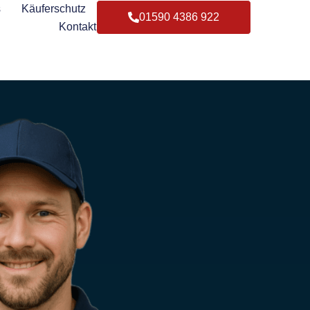
s
Käuferschutz
01590 4386 922
Kontakt