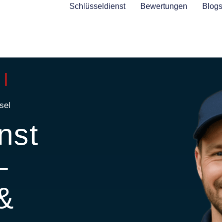
Schlüsseldienst
Bewertungen
Blog
 |
sel
nst
–
 &