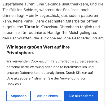
Zugefallene Türen: Eine Sekunde unaufmerksam, und die
Tür fällt ins Schloss, während der Schlüssel noch
drinnen liegt – ein Missgeschick, das jedem passieren
kann. Keine Panik: Dere geschulten Mitarbeiter öffnen
zugefallene
Türen
in Künzelsau Ohrenbach täglich und
haben hierfür routinierte Handgriffe. Meist gelingt es
den Fachkräften, die Tür ohne jegliche Beschädigung am
Schloss oder an der Tür zu öffnen. Mit
Wir legen großen Wert auf Ihre
Spezialwerkzeugen wie Türfallenkarten oder
Privatsphäre.
Drahtschlingen greifen die Fachkräfte die Türfalle und
öffnen in wenigen Augenblicken. Sie werden erleichtert
Wir verwenden Cookies, um Ihr Surferlebnis zu verbessern,
sein, wie schnell und unkompliziert Sie wieder in Ihre
personalisierte Werbung oder Inhalte bereitzustellen und
Wohnung gelangen, als wäre nichts gewesen.
unseren Datenverkehr zu analysieren. Durch Klicken auf
„Alle akzeptieren“ stimmen Sie der Verwendung von
Defekte Schlösser: Ein klemmendes oder gebrochenes
Cookies zu.
Schloss kann ebenso ärgerlich sein. Wenn der Schlüssel
sich nicht mehr drehen lässt, im Schloss abgebrochen
Anpassen
Alle ablehnen
Alle akzeptieren
ist oder das Schloss nach einem versuchten Einbruch
beschädigt wurde, stehen die Fachkräfte Ihnen mit