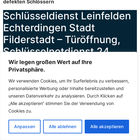
defekten Schlössern
Schlüsseldienst Leinfelden
Echterdingen Stadt
Filderstadt – Türöffnung,
Schlüsselnotdienst 24
Stunden für Sie da
ohne
Wir legen großen Wert auf Ihre
Privatsphäre.
Schäden | 24/7 erreichbar
Wir verwenden Cookies, um Ihr Surferlebnis zu verbessern,
personalisierte Werbung oder Inhalte bereitzustellen und
Wenn die Tür ins Schloss gefallen ist oder das Schloss
unseren Datenverkehr zu analysieren. Durch Klicken auf
plötzlich klemmt, ist schnelle Hilfe gefragt. Der
„Alle akzeptieren“ stimmen Sie der Verwendung von
Schlüsselnotdienst
Leinfelden Echterdingen Stadt
Cookies zu.
Filderstadt leistet
Soforthilfe
in genau solchen
Situationen – zuverlässig, kompetent und rund um die
Anpassen
Alle ablehnen
Alle akzeptieren
Uhr. Sie können den Fachkräften jederzeit kontaktieren,
sei es am helllichten Tag oder mitten in der Nacht. Die