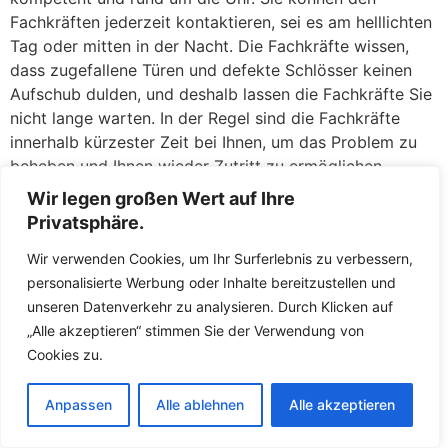
Fachkräften jederzeit kontaktieren, sei es am helllichten
Tag oder mitten in der Nacht. Die Fachkräfte wissen,
dass zugefallene Türen und defekte Schlösser keinen
Aufschub dulden, und deshalb lassen die Fachkräfte Sie
nicht lange warten. In der Regel sind die Fachkräfte
innerhalb kürzester Zeit bei Ihnen, um das Problem zu
beheben und Ihnen wieder Zutritt zu ermöglichen.
Wir legen großen Wert auf Ihre
Zugefallene Türen: Eine Sekunde unaufmerksam, und die
Privatsphäre.
Tür fällt ins Schloss, während der Schlüssel noch
drinnen liegt – ein Missgeschick, das jedem passieren
Wir verwenden Cookies, um Ihr Surferlebnis zu verbessern,
kann. Keine Panik: Dere geschulten Mitarbeiter öffnen
personalisierte Werbung oder Inhalte bereitzustellen und
zugefallene
Türen
in Lengfeld Bei Hildburghausen
unseren Datenverkehr zu analysieren. Durch Klicken auf
täglich und haben hierfür routinierte Handgriffe. Meist
„Alle akzeptieren“ stimmen Sie der Verwendung von
gelingt es den Fachkräften, die Tür ohne jegliche
Cookies zu.
Beschädigung am Schloss oder an der Tür zu öffnen.
Mit Spezialwerkzeugen wie Türfallenkarten oder
Anpassen
Alle ablehnen
Alle akzeptieren
Drahtschlingen greifen die Fachkräfte die Türfalle und
öffnen in wenigen Augenblicken. Sie werden erleichtert