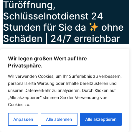
Türöffnung,
Schlüsselnotdienst 24
Stunden für Sie da
ohne
Schäden | 24/7 erreichbar
Wenn die Tür ins Schloss gefallen ist oder das Schloss
Wir legen großen Wert auf Ihre
plötzlich klemmt, ist schnelle Hilfe gefragt. Der
Privatsphäre.
Schlüsselnotdienst
Leonberg Württemberg Silberberg
leistet
Soforthilfe
in genau solchen Situationen –
Wir verwenden Cookies, um Ihr Surferlebnis zu verbessern,
zuverlässig, kompetent und rund um die Uhr. Sie können
personalisierte Werbung oder Inhalte bereitzustellen und
den Fachkräften jederzeit kontaktieren, sei es am
unseren Datenverkehr zu analysieren. Durch Klicken auf
helllichten Tag oder mitten in der Nacht. Die Fachkräfte
„Alle akzeptieren“ stimmen Sie der Verwendung von
wissen, dass zugefallene Türen und defekte Schlösser
Cookies zu.
keinen Aufschub dulden, und deshalb lassen die
Fachkräfte Sie nicht lange warten. In der Regel sind die
Anpassen
Alle ablehnen
Alle akzeptieren
Fachkräfte innerhalb kürzester Zeit bei Ihnen, um das
Problem zu beheben und Ihnen wieder Zutritt zu