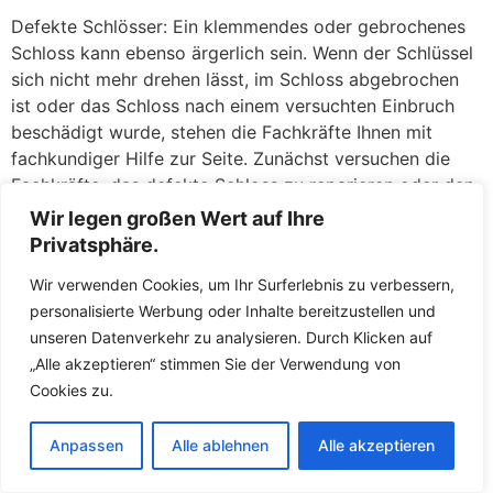
Defekte Schlösser: Ein klemmendes oder gebrochenes
Schloss kann ebenso ärgerlich sein. Wenn der Schlüssel
sich nicht mehr drehen lässt, im Schloss abgebrochen
ist oder das Schloss nach einem versuchten Einbruch
beschädigt wurde, stehen die Fachkräfte Ihnen mit
fachkundiger Hilfe zur Seite. Zunächst versuchen die
Fachkräfte, das defekte Schloss zu reparieren oder den
abgebrochenen Schlüssel zu entfernen. Gelingt dies
Wir legen großen Wert auf Ihre
nicht oder ist die Sicherheit nicht mehr gewährleistet,
Privatsphäre.
tauschen die Fachkräfte das Schloss direkt vor Ort
Wir verwenden Cookies, um Ihr Surferlebnis zu verbessern,
gegen ein neues aus. So müssen Sie keine Sorgen
personalisierte Werbung oder Inhalte bereitzustellen und
haben, über Nacht mit einer unverschlossenen Tür
unseren Datenverkehr zu analysieren. Durch Klicken auf
dazustehen. Die Fachkräfte führen hochwertige
„Alle akzeptieren“ stimmen Sie der Verwendung von
Ersatzschlösser mit und sorgen dafür, dass Ihr Zuhause
Cookies zu.
umgehend wieder sicher abschließt.
Der Schlüsselnotdienst in Ludwigslust ist darauf
Anpassen
Alle ablehnen
Alle akzeptieren
ausgerichtet, Ihnen in Notsituationen schnell und fair zu
helfen. Die Fachkräfte arbeiten transparent und erklären