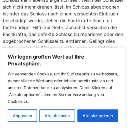
Schloss kann ebenso ärgerlich sein. Wenn der Schlüssel
sich nicht mehr drehen lässt, im Schloss abgebrochen
ist oder das Schloss nach einem versuchten Einbruch
beschädigt wurde, stehen die Fachkräfte Ihnen mit
fachkundiger Hilfe zur Seite. Zunächst versuchen die
Fachkräfte, das defekte Schloss zu reparieren oder den
abgebrochenen Schlüssel zu entfernen. Gelingt dies
nicht oder ist die Sicherheit nicht mehr gewährleistet,
tauschen die Fachkräfte das Schloss direkt vor Ort
Wir legen großen Wert auf Ihre
gegen ein neues aus. So müssen Sie keine Sorgen
Privatsphäre.
haben, über Nacht mit einer unverschlossenen Tür
Wir verwenden Cookies, um Ihr Surferlebnis zu verbessern,
dazustehen. Die Fachkräfte führen hochwertige
personalisierte Werbung oder Inhalte bereitzustellen und
Ersatzschlösser mit und sorgen dafür, dass Ihr Zuhause
unseren Datenverkehr zu analysieren. Durch Klicken auf
umgehend wieder sicher abschließt.
„Alle akzeptieren“ stimmen Sie der Verwendung von
Der Schlüsselnotdienst in Metebach ist darauf
Cookies zu.
ausgerichtet, Ihnen in Notsituationen schnell und fair zu
helfen. Die Fachkräfte arbeiten transparent und erklären
Anpassen
Alle ablehnen
Alle akzeptieren
Ihnen, was gemacht werden muss und warum.
Versteckte Kosten gibt es bei den Fachkräften nicht –