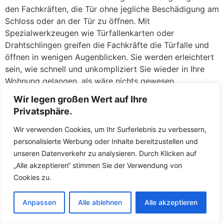
den Fachkräften, die Tür ohne jegliche Beschädigung am
Schloss oder an der Tür zu öffnen. Mit
Spezialwerkzeugen wie Türfallenkarten oder
Drahtschlingen greifen die Fachkräfte die Türfalle und
öffnen in wenigen Augenblicken. Sie werden erleichtert
sein, wie schnell und unkompliziert Sie wieder in Ihre
Wohnung gelangen, als wäre nichts gewesen.
Wir legen großen Wert auf Ihre
Defekte Schlösser: Ein klemmendes oder gebrochenes
Privatsphäre.
Schloss kann ebenso ärgerlich sein. Wenn der Schlüssel
sich nicht mehr drehen lässt, im Schloss abgebrochen
Wir verwenden Cookies, um Ihr Surferlebnis zu verbessern,
ist oder das Schloss nach einem versuchten Einbruch
personalisierte Werbung oder Inhalte bereitzustellen und
beschädigt wurde, stehen die Fachkräfte Ihnen mit
unseren Datenverkehr zu analysieren. Durch Klicken auf
fachkundiger Hilfe zur Seite. Zunächst versuchen die
„Alle akzeptieren“ stimmen Sie der Verwendung von
Fachkräfte, das defekte Schloss zu reparieren oder den
Cookies zu.
abgebrochenen Schlüssel zu entfernen. Gelingt dies
nicht oder ist die Sicherheit nicht mehr gewährleistet,
Anpassen
Alle ablehnen
Alle akzeptieren
tauschen die Fachkräfte das Schloss direkt vor Ort
gegen ein neues aus. So müssen Sie keine Sorgen