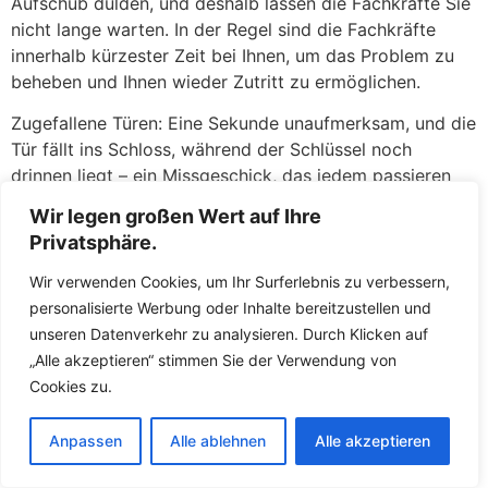
Aufschub dulden, und deshalb lassen die Fachkräfte Sie
nicht lange warten. In der Regel sind die Fachkräfte
innerhalb kürzester Zeit bei Ihnen, um das Problem zu
beheben und Ihnen wieder Zutritt zu ermöglichen.
Zugefallene Türen: Eine Sekunde unaufmerksam, und die
Tür fällt ins Schloss, während der Schlüssel noch
drinnen liegt – ein Missgeschick, das jedem passieren
kann. Keine Panik: Dere geschulten Mitarbeiter öffnen
Wir legen großen Wert auf Ihre
zugefallene
Türen
in Nürtingen Oberensingen täglich
Privatsphäre.
und haben hierfür routinierte Handgriffe. Meist gelingt
es den Fachkräften, die Tür ohne jegliche Beschädigung
Wir verwenden Cookies, um Ihr Surferlebnis zu verbessern,
am Schloss oder an der Tür zu öffnen. Mit
personalisierte Werbung oder Inhalte bereitzustellen und
Spezialwerkzeugen wie Türfallenkarten oder
unseren Datenverkehr zu analysieren. Durch Klicken auf
Drahtschlingen greifen die Fachkräfte die Türfalle und
„Alle akzeptieren“ stimmen Sie der Verwendung von
öffnen in wenigen Augenblicken. Sie werden erleichtert
Cookies zu.
sein, wie schnell und unkompliziert Sie wieder in Ihre
Wohnung gelangen, als wäre nichts gewesen.
Anpassen
Alle ablehnen
Alle akzeptieren
Defekte Schlösser: Ein klemmendes oder gebrochenes