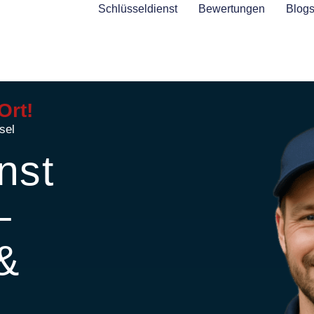
Schlüsseldienst
Bewertungen
Blog
Ort!
sel
nst
–
 &