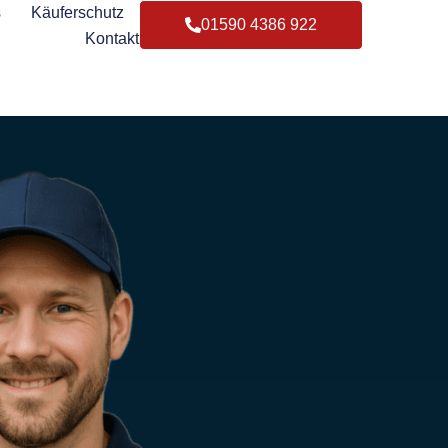
s
Käuferschutz
01590 4386 922
Kontakt