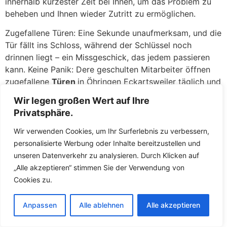
innerhalb kürzester Zeit bei Ihnen, um das Problem zu
beheben und Ihnen wieder Zutritt zu ermöglichen.
Zugefallene Türen: Eine Sekunde unaufmerksam, und die
Tür fällt ins Schloss, während der Schlüssel noch
drinnen liegt – ein Missgeschick, das jedem passieren
kann. Keine Panik: Dere geschulten Mitarbeiter öffnen
zugefallene
Türen
in Öhringen Eckartsweiler täglich und
haben hierfür routinierte Handgriffe. Meist gelingt es
Wir legen großen Wert auf Ihre
den Fachkräften, die Tür ohne jegliche Beschädigung am
Privatsphäre.
Schloss oder an der Tür zu öffnen. Mit
Spezialwerkzeugen wie Türfallenkarten oder
Wir verwenden Cookies, um Ihr Surferlebnis zu verbessern,
Drahtschlingen greifen die Fachkräfte die Türfalle und
personalisierte Werbung oder Inhalte bereitzustellen und
öffnen in wenigen Augenblicken. Sie werden erleichtert
unseren Datenverkehr zu analysieren. Durch Klicken auf
sein, wie schnell und unkompliziert Sie wieder in Ihre
„Alle akzeptieren“ stimmen Sie der Verwendung von
Wohnung gelangen, als wäre nichts gewesen.
Cookies zu.
Defekte Schlösser: Ein klemmendes oder gebrochenes
Anpassen
Alle ablehnen
Alle akzeptieren
Schloss kann ebenso ärgerlich sein. Wenn der Schlüssel
sich nicht mehr drehen lässt, im Schloss abgebrochen