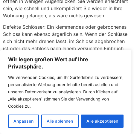
öffnen in wenigen Augenblicken. Sie werden erleichtert
sein, wie schnell und unkompliziert Sie wieder in Ihre
Wohnung gelangen, als wäre nichts gewesen.
Defekte Schlösser: Ein klemmendes oder gebrochenes
Schloss kann ebenso ärgerlich sein. Wenn der Schlüssel
sich nicht mehr drehen lässt, im Schloss abgebrochen
ist oder das Schloss nach einem versuchten Einbruch
beschädigt wurde, stehen die Fachkräfte Ihnen mit
Wir legen großen Wert auf Ihre
fachkundiger Hilfe zur Seite. Zunächst versuchen die
Privatsphäre.
Fachkräfte, das defekte Schloss zu reparieren oder den
abgebrochenen Schlüssel zu entfernen. Gelingt dies
Wir verwenden Cookies, um Ihr Surferlebnis zu verbessern,
nicht oder ist die Sicherheit nicht mehr gewährleistet,
personalisierte Werbung oder Inhalte bereitzustellen und
tauschen die Fachkräfte das Schloss direkt vor Ort
unseren Datenverkehr zu analysieren. Durch Klicken auf
gegen ein neues aus. So müssen Sie keine Sorgen
„Alle akzeptieren“ stimmen Sie der Verwendung von
haben, über Nacht mit einer unverschlossenen Tür
Cookies zu.
dazustehen. Die Fachkräfte führen hochwertige
Ersatzschlösser mit und sorgen dafür, dass Ihr Zuhause
Anpassen
Alle ablehnen
Alle akzeptieren
umgehend wieder sicher abschließt.