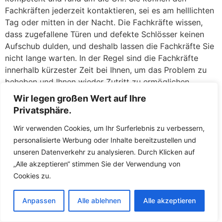
Fachkräften jederzeit kontaktieren, sei es am helllichten
Tag oder mitten in der Nacht. Die Fachkräfte wissen,
dass zugefallene Türen und defekte Schlösser keinen
Aufschub dulden, und deshalb lassen die Fachkräfte Sie
nicht lange warten. In der Regel sind die Fachkräfte
innerhalb kürzester Zeit bei Ihnen, um das Problem zu
beheben und Ihnen wieder Zutritt zu ermöglichen.
Wir legen großen Wert auf Ihre
Zugefallene Türen: Eine Sekunde unaufmerksam, und die
Privatsphäre.
Tür fällt ins Schloss, während der Schlüssel noch
drinnen liegt – ein Missgeschick, das jedem passieren
Wir verwenden Cookies, um Ihr Surferlebnis zu verbessern,
kann. Keine Panik: Dere geschulten Mitarbeiter öffnen
personalisierte Werbung oder Inhalte bereitzustellen und
zugefallene
Türen
in Rheinfelden Baden Eichsel täglich
unseren Datenverkehr zu analysieren. Durch Klicken auf
und haben hierfür routinierte Handgriffe. Meist gelingt
„Alle akzeptieren“ stimmen Sie der Verwendung von
es den Fachkräften, die Tür ohne jegliche Beschädigung
Cookies zu.
am Schloss oder an der Tür zu öffnen. Mit
Spezialwerkzeugen wie Türfallenkarten oder
Anpassen
Alle ablehnen
Alle akzeptieren
Drahtschlingen greifen die Fachkräfte die Türfalle und
öffnen in wenigen Augenblicken. Sie werden erleichtert