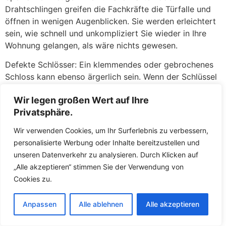
Drahtschlingen greifen die Fachkräfte die Türfalle und
öffnen in wenigen Augenblicken. Sie werden erleichtert
sein, wie schnell und unkompliziert Sie wieder in Ihre
Wohnung gelangen, als wäre nichts gewesen.
Defekte Schlösser: Ein klemmendes oder gebrochenes
Schloss kann ebenso ärgerlich sein. Wenn der Schlüssel
sich nicht mehr drehen lässt, im Schloss abgebrochen
Wir legen großen Wert auf Ihre
ist oder das Schloss nach einem versuchten Einbruch
Privatsphäre.
beschädigt wurde, stehen die Fachkräfte Ihnen mit
fachkundiger Hilfe zur Seite. Zunächst versuchen die
Wir verwenden Cookies, um Ihr Surferlebnis zu verbessern,
Fachkräfte, das defekte Schloss zu reparieren oder den
personalisierte Werbung oder Inhalte bereitzustellen und
abgebrochenen Schlüssel zu entfernen. Gelingt dies
unseren Datenverkehr zu analysieren. Durch Klicken auf
nicht oder ist die Sicherheit nicht mehr gewährleistet,
„Alle akzeptieren“ stimmen Sie der Verwendung von
tauschen die Fachkräfte das Schloss direkt vor Ort
Cookies zu.
gegen ein neues aus. So müssen Sie keine Sorgen
haben, über Nacht mit einer unverschlossenen Tür
Anpassen
Alle ablehnen
Alle akzeptieren
dazustehen. Die Fachkräfte führen hochwertige
Ersatzschlösser mit und sorgen dafür, dass Ihr Zuhause