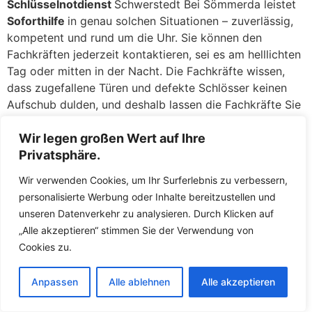
Schlüsselnotdienst
Schwerstedt Bei Sömmerda leistet
Soforthilfe
in genau solchen Situationen – zuverlässig,
kompetent und rund um die Uhr. Sie können den
Fachkräften jederzeit kontaktieren, sei es am helllichten
Tag oder mitten in der Nacht. Die Fachkräfte wissen,
dass zugefallene Türen und defekte Schlösser keinen
Aufschub dulden, und deshalb lassen die Fachkräfte Sie
nicht lange warten. In der Regel sind die Fachkräfte
innerhalb kürzester Zeit bei Ihnen, um das Problem zu
Wir legen großen Wert auf Ihre
beheben und Ihnen wieder Zutritt zu ermöglichen.
Privatsphäre.
Wir verwenden Cookies, um Ihr Surferlebnis zu verbessern,
Zugefallene Türen: Eine Sekunde unaufmerksam, und die
personalisierte Werbung oder Inhalte bereitzustellen und
Tür fällt ins Schloss, während der Schlüssel noch
unseren Datenverkehr zu analysieren. Durch Klicken auf
drinnen liegt – ein Missgeschick, das jedem passieren
„Alle akzeptieren“ stimmen Sie der Verwendung von
kann. Keine Panik: Dere geschulten Mitarbeiter öffnen
Cookies zu.
zugefallene
Türen
in Schwerstedt Bei Sömmerda täglich
und haben hierfür routinierte Handgriffe. Meist gelingt
es den Fachkräften, die Tür ohne jegliche Beschädigung
Anpassen
Alle ablehnen
Alle akzeptieren
am Schloss oder an der Tür zu öffnen. Mit