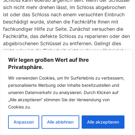
Schloss kann ebenso ärgerlich sein. Wenn der Schlüssel
sich nicht mehr drehen lässt, im Schloss abgebrochen
ist oder das Schloss nach einem versuchten Einbruch
beschädigt wurde, stehen die Fachkräfte Ihnen mit
fachkundiger Hilfe zur Seite. Zunächst versuchen die
Fachkräfte, das defekte Schloss zu reparieren oder den
abgebrochenen Schlüssel zu entfernen. Gelingt dies
nicht oder ist die Sicherheit nicht mehr gewährleistet,
tauschen die Fachkräfte das Schloss direkt vor Ort
Wir legen großen Wert auf Ihre
gegen ein neues aus. So müssen Sie keine Sorgen
Privatsphäre.
haben, über Nacht mit einer unverschlossenen Tür
Wir verwenden Cookies, um Ihr Surferlebnis zu verbessern,
dazustehen. Die Fachkräfte führen hochwertige
personalisierte Werbung oder Inhalte bereitzustellen und
Ersatzschlösser mit und sorgen dafür, dass Ihr Zuhause
unseren Datenverkehr zu analysieren. Durch Klicken auf
umgehend wieder sicher abschließt.
„Alle akzeptieren“ stimmen Sie der Verwendung von
Der Schlüsselnotdienst in Sömmerda ist darauf
Cookies zu.
ausgerichtet, Ihnen in Notsituationen schnell und fair zu
helfen. Die Fachkräfte arbeiten transparent und erklären
Anpassen
Alle ablehnen
Alle akzeptieren
Ihnen, was gemacht werden muss und warum.
Versteckte Kosten gibt es bei den Fachkräften nicht –