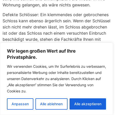
Wohnung gelangen, als wäre nichts gewesen.
Defekte Schlösser: Ein klemmendes oder gebrochenes
Schloss kann ebenso ärgerlich sein. Wenn der Schlüssel
sich nicht mehr drehen lässt, im Schloss abgebrochen
ist oder das Schloss nach einem versuchten Einbruch
beschädigt wurde, stehen die Fachkräfte Ihnen mit
fachkundiger Hilfe zur Seite. Zunächst versuchen die
Wir legen großen Wert auf Ihre
Fachkräfte, das defekte Schloss zu reparieren oder den
Privatsphäre.
abgebrochenen Schlüssel zu entfernen. Gelingt dies
nicht oder ist die Sicherheit nicht mehr gewährleistet,
Wir verwenden Cookies, um Ihr Surferlebnis zu verbessern,
tauschen die Fachkräfte das Schloss direkt vor Ort
personalisierte Werbung oder Inhalte bereitzustellen und
gegen ein neues aus. So müssen Sie keine Sorgen
unseren Datenverkehr zu analysieren. Durch Klicken auf
haben, über Nacht mit einer unverschlossenen Tür
„Alle akzeptieren“ stimmen Sie der Verwendung von
dazustehen. Die Fachkräfte führen hochwertige
Cookies zu.
Ersatzschlösser mit und sorgen dafür, dass Ihr Zuhause
umgehend wieder sicher abschließt.
Anpassen
Alle ablehnen
Alle akzeptieren
Der Schlüsselnotdienst in Tettnang Kau ist darauf