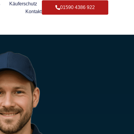
s
Käuferschutz
01590 4386 922
Kontakt