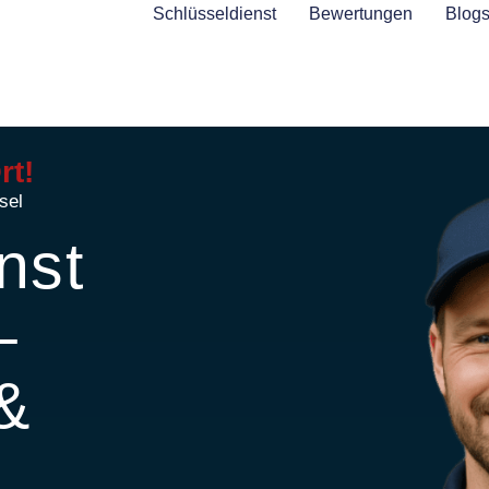
Schlüsseldienst
Bewertungen
Blog
rt!
sel
nst
–
 &