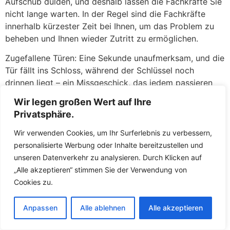
Aufschub dulden, und deshalb lassen die Fachkräfte Sie
nicht lange warten. In der Regel sind die Fachkräfte
innerhalb kürzester Zeit bei Ihnen, um das Problem zu
beheben und Ihnen wieder Zutritt zu ermöglichen.
Zugefallene Türen: Eine Sekunde unaufmerksam, und die
Tür fällt ins Schloss, während der Schlüssel noch
drinnen liegt – ein Missgeschick, das jedem passieren
kann. Keine Panik: Dere geschulten Mitarbeiter öffnen
Wir legen großen Wert auf Ihre
zugefallene
Türen
in Westenfeld Bei Meiningen täglich
Privatsphäre.
und haben hierfür routinierte Handgriffe. Meist gelingt
es den Fachkräften, die Tür ohne jegliche Beschädigung
Wir verwenden Cookies, um Ihr Surferlebnis zu verbessern,
am Schloss oder an der Tür zu öffnen. Mit
personalisierte Werbung oder Inhalte bereitzustellen und
Spezialwerkzeugen wie Türfallenkarten oder
unseren Datenverkehr zu analysieren. Durch Klicken auf
Drahtschlingen greifen die Fachkräfte die Türfalle und
„Alle akzeptieren“ stimmen Sie der Verwendung von
öffnen in wenigen Augenblicken. Sie werden erleichtert
Cookies zu.
sein, wie schnell und unkompliziert Sie wieder in Ihre
Wohnung gelangen, als wäre nichts gewesen.
Anpassen
Alle ablehnen
Alle akzeptieren
Defekte Schlösser: Ein klemmendes oder gebrochenes