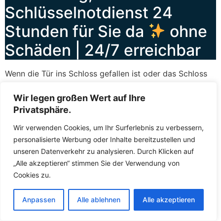
Schlüsselnotdienst 24
Stunden für Sie da
ohne
Schäden | 24/7 erreichbar
Wenn die Tür ins Schloss gefallen ist oder das Schloss
plötzlich klemmt, ist schnelle Hilfe gefragt. Der
Schlüsselnotdienst
Westhausen Bei Hildburghausen
Wir legen großen Wert auf Ihre
leistet
Soforthilfe
in genau solchen Situationen –
Privatsphäre.
zuverlässig, kompetent und rund um die Uhr. Sie können
Wir verwenden Cookies, um Ihr Surferlebnis zu verbessern,
den Fachkräften jederzeit kontaktieren, sei es am
personalisierte Werbung oder Inhalte bereitzustellen und
helllichten Tag oder mitten in der Nacht. Die Fachkräfte
unseren Datenverkehr zu analysieren. Durch Klicken auf
wissen, dass zugefallene Türen und defekte Schlösser
„Alle akzeptieren“ stimmen Sie der Verwendung von
keinen Aufschub dulden, und deshalb lassen die
Cookies zu.
Fachkräfte Sie nicht lange warten. In der Regel sind die
Fachkräfte innerhalb kürzester Zeit bei Ihnen, um das
Anpassen
Alle ablehnen
Alle akzeptieren
Problem zu beheben und Ihnen wieder Zutritt zu
ermöglichen.